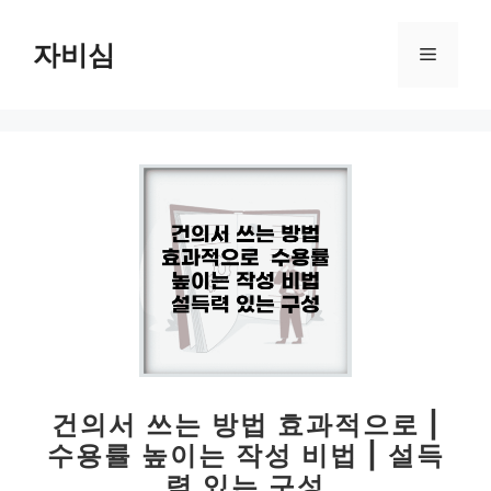
컨
텐
자비심
메
츠
로
뉴
건
너
뛰
기
건의서 쓰는 방법 효과적으로 |
수용률 높이는 작성 비법 | 설득
력 있는 구성