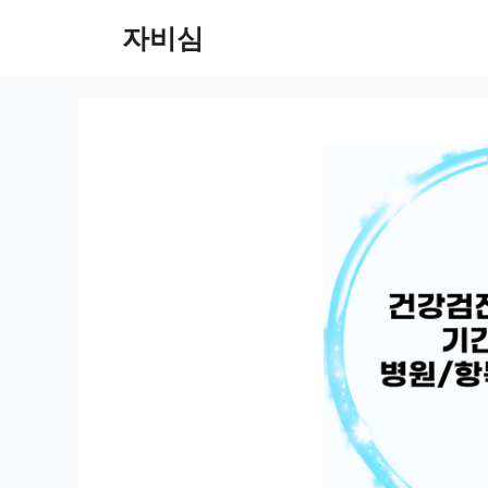
컨
자비심
텐
츠
로
건
너
뛰
기