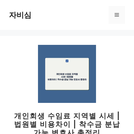
컨
텐
자비심
메
츠
로
뉴
건
너
뛰
기
개인회생 수임료 지역별 시세 |
법원별 비용차이 | 착수금 분납
가능 변호사 총정리