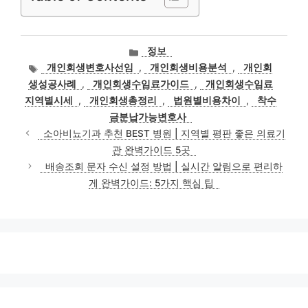
카
정보
테
태
개인회생변호사선임
,
개인회생비용분석
,
개인회
고
그
생성공사례
,
개인회생수임료가이드
,
개인회생수임료
리
지역별시세
,
개인회생총정리
,
법원별비용차이
,
착수
금분납가능변호사
소아비뇨기과 추천 BEST 병원 | 지역별 평판 좋은 의료기
관 완벽가이드 5곳
배송조회 문자 수신 설정 방법 | 실시간 알림으로 편리하
게 완벽가이드: 5가지 핵심 팁