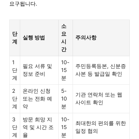
요구됩니다.
소
단
요
실행 방법
주의사항
계
시
간
1
10-
필요 서류 및
주민등록등본, 신분증
단
15
정보 준비
사본 등 발급일 확인
계
분
2
온라인 신청
5-
기관 연락처 또는 웹
단
또는 전화 예
10
사이트 확인
계
약
분
3
방문 희망 지
10-
최대한의 편의를 위한
단
역 및 시간 조
15
일정 협의
계
율
분