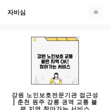
컨
텐
자비심
메
츠
로
뉴
건
너
뛰
기
강원 노인보호전문기관 접근성
| 춘천 원주 강릉 권역 교통 불
편 지역 찾아가는 서비스