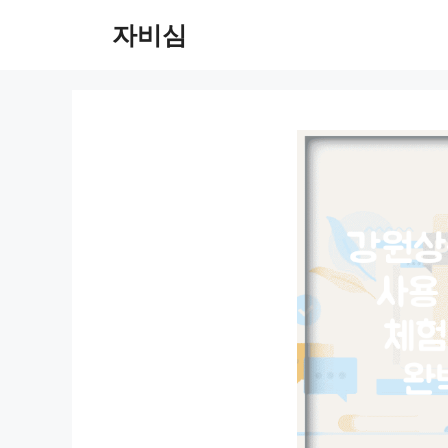
컨
자비심
텐
츠
로
건
너
뛰
기