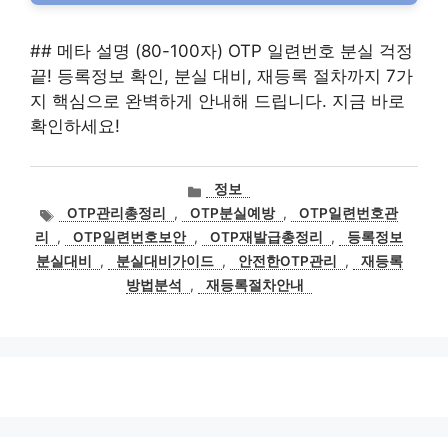
## 메타 설명 (80-100자) OTP 일련번호 분실 걱정
끝! 등록정보 확인, 분실 대비, 재등록 절차까지 7가
지 핵심으로 완벽하게 안내해 드립니다. 지금 바로
확인하세요!
카
정보
테
태
OTP관리총정리
,
OTP분실예방
,
OTP일련번호관
고
그
리
,
OTP일련번호보안
,
OTP재발급총정리
,
등록정보
리
분실대비
,
분실대비가이드
,
안전한OTP관리
,
재등록
방법분석
,
재등록절차안내