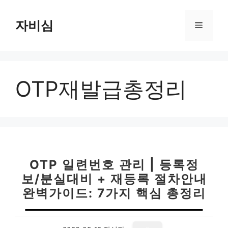
컨
텐
자비심
메
츠
로
뉴
건
너
OTP재발급총정리
뛰
기
OTP 일련번호 관리 | 등록정
보/분실대비 + 재등록 절차안내
완벽가이드: 7가지 핵심 총정리