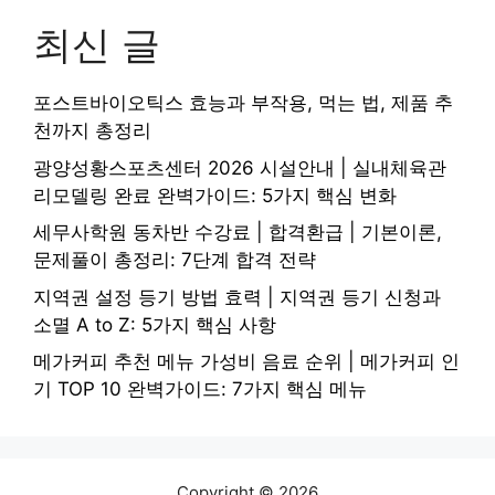
최신 글
포스트바이오틱스 효능과 부작용, 먹는 법, 제품 추
천까지 총정리
광양성황스포츠센터 2026 시설안내 | 실내체육관
리모델링 완료 완벽가이드: 5가지 핵심 변화
세무사학원 동차반 수강료 | 합격환급 | 기본이론,
문제풀이 총정리: 7단계 합격 전략
지역권 설정 등기 방법 효력 | 지역권 등기 신청과
소멸 A to Z: 5가지 핵심 사항
메가커피 추천 메뉴 가성비 음료 순위 | 메가커피 인
기 TOP 10 완벽가이드: 7가지 핵심 메뉴
Copyright © 2026