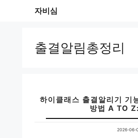
컨
자비심
텐
츠
로
건
너
출결알림총정리
뛰
기
하이클래스 출결알리기 기능 
방법 A TO 
2026-06-