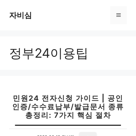
컨
텐
자비심
메
츠
로
뉴
건
너
정부24이용팁
뛰
기
민원24 전자신청 가이드 | 공인
인증/수수료납부/발급문서 종류
총정리: 7가지 핵심 절차