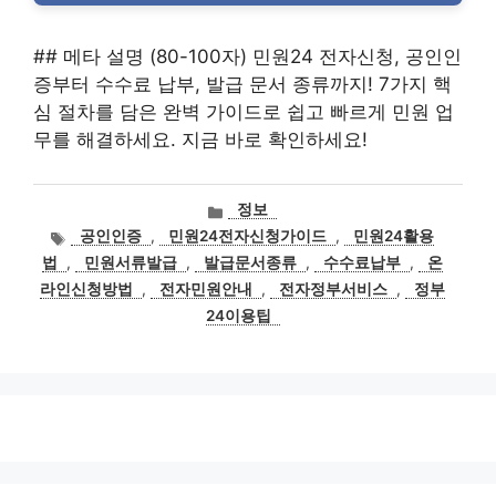
## 메타 설명 (80-100자) 민원24 전자신청, 공인인
증부터 수수료 납부, 발급 문서 종류까지! 7가지 핵
심 절차를 담은 완벽 가이드로 쉽고 빠르게 민원 업
무를 해결하세요. 지금 바로 확인하세요!
카
정보
테
태
공인인증
,
민원24전자신청가이드
,
민원24활용
고
그
법
,
민원서류발급
,
발급문서종류
,
수수료납부
,
온
리
라인신청방법
,
전자민원안내
,
전자정부서비스
,
정부
24이용팁