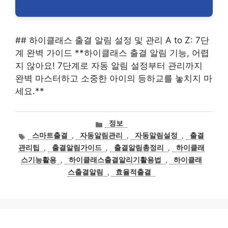
## 하이클래스 출결 알림 설정 및 관리 A to Z: 7단
계 완벽 가이드 **하이클래스 출결 알림 기능, 어렵
지 않아요! 7단계로 자동 알림 설정부터 관리까지
완벽 마스터하고 소중한 아이의 등하교를 놓치지 마
세요.**
카
정보
테
태
스마트출결
,
자동알림관리
,
자동알림설정
,
출결
고
그
관리팁
,
출결알림가이드
,
출결알림총정리
,
하이클래
리
스기능활용
,
하이클래스출결알리기활용법
,
하이클래
스출결알림
,
효율적출결