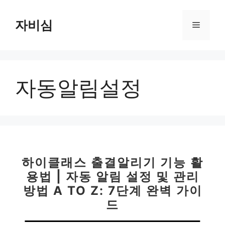
컨
텐
자비심
메
츠
로
뉴
건
너
자동알림설정
뛰
기
하이클래스 출결알리기 기능 활
용법 | 자동 알림 설정 및 관리
방법 A TO Z: 7단계 완벽 가이
드