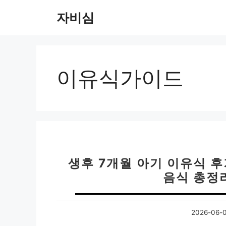
컨
자비심
텐
츠
로
건
너
이유식가이드
뛰
기
생후 7개월 아기 이유식 후
음식 총정리
2026-06-