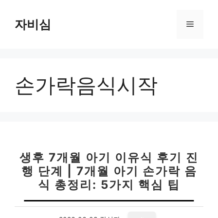
컨
텐
자비심
메
츠
로
뉴
건
너
손가락음식시작
뛰
기
생후 7개월 아기 이유식 후기 진
행 단계 | 7개월 아기 손가락 음
식 총정리: 5가지 핵심 팁