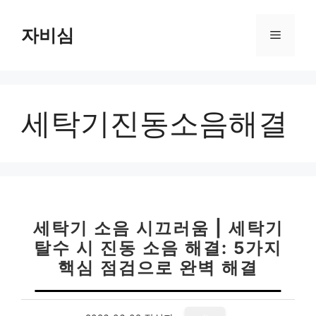
컨
텐
자비심
메
츠
로
뉴
건
너
세탁기진동소음해결
뛰
기
세탁기 소음 시끄러움 | 세탁기
탈수 시 진동 소음 해결: 5가지
핵심 점검으로 완벽 해결