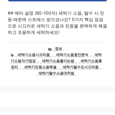
## 메타 설명 (80-100자) 세탁기 소음, 탈수 시 진
동 때문에 스트레스 받으셨나요? 5가지 핵심 점검
으로 시끄러운 세탁기 소음과 진동을 완벽하게 해결
하고 조용하게 세탁하세요!
카
정보
테
태
세탁기소음시끄러움
,
세탁기소음원인분석
,
세탁
고
그
기소음자가점검
,
세탁기소음줄이는법
,
세탁기소음총
리
정리
,
세탁기진동소음해결
,
세탁기탈수도시끄러움
,
세탁기탈수소음대처법