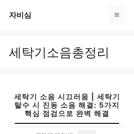
컨
텐
자비심
메
츠
로
뉴
건
너
세탁기소음총정리
뛰
기
세탁기 소음 시끄러움 | 세탁기
탈수 시 진동 소음 해결: 5가지
핵심 점검으로 완벽 해결