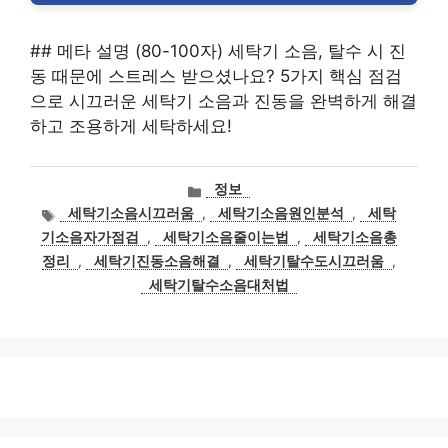
## 메타 설명 (80-100자) 세탁기 소음, 탈수 시 진
동 때문에 스트레스 받으셨나요? 5가지 핵심 점검
으로 시끄러운 세탁기 소음과 진동을 완벽하게 해결
하고 조용하게 세탁하세요!
카
정보
테
태
세탁기소음시끄러움
,
세탁기소음원인분석
,
세탁
고
그
기소음자가점검
,
세탁기소음줄이는법
,
세탁기소음총
리
정리
,
세탁기진동소음해결
,
세탁기탈수도시끄러움
,
세탁기탈수소음대처법