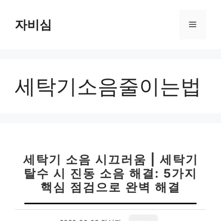
컨
텐
자비심
메
츠
로
뉴
건
너
세탁기소음줄이는법
뛰
기
세탁기 소음 시끄러움 | 세탁기
탈수 시 진동 소음 해결: 5가지
핵심 점검으로 완벽 해결