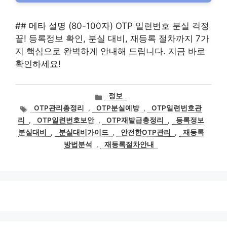
## 메타 설명 (80-100자) OTP 일련번호 분실 걱정
끝! 등록정보 확인, 분실 대비, 재등록 절차까지 7가
지 핵심으로 완벽하게 안내해 드립니다. 지금 바로
확인하세요!
카
정보
테
태
OTP관리총정리
,
OTP분실예방
,
OTP일련번호관
고
그
리
,
OTP일련번호보안
,
OTP재발급총정리
,
등록정보
리
분실대비
,
분실대비가이드
,
안전한OTP관리
,
재등록
방법분석
,
재등록절차안내