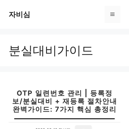
컨
텐
자비심
메
츠
로
뉴
건
너
분실대비가이드
뛰
기
OTP 일련번호 관리 | 등록정
보/분실대비 + 재등록 절차안내
완벽가이드: 7가지 핵심 총정리