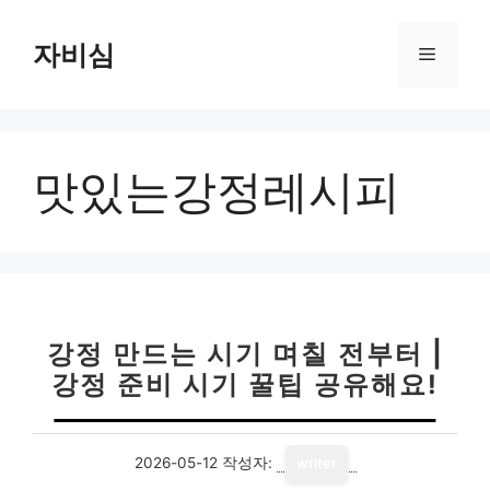
컨
텐
자비심
메
츠
로
뉴
건
너
맛있는강정레시피
뛰
기
강정 만드는 시기 며칠 전부터 |
강정 준비 시기 꿀팁 공유해요!
2026-05-12
작성자:
writer