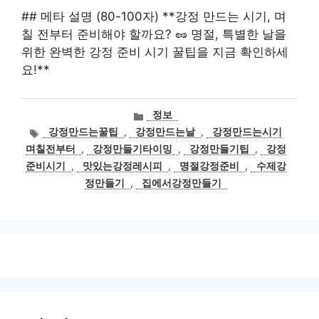
## 메타 설명 (80-100자) **강정 만드는 시기, 며
칠 전부터 준비해야 할까요? 🥜 명절, 특별한 날을
위한 완벽한 강정 준비 시기 꿀팁을 지금 확인하세
요!**
카
정보
테
태
강정만드는꿀팁
,
강정만드는날
,
강정만드는시기
고
그
며칠전부터
,
강정만들기타이밍
,
강정만들기팁
,
강정
리
준비시기
,
맛있는강정레시피
,
명절강정준비
,
수제강
정만들기
,
집에서강정만들기