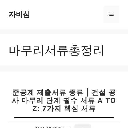
컨
텐
자비심
메
츠
로
뉴
건
너
마무리서류총정리
뛰
기
준공계 제출서류 종류 | 건설 공
사 마무리 단계 필수 서류 A TO
Z: 7가지 핵심 서류