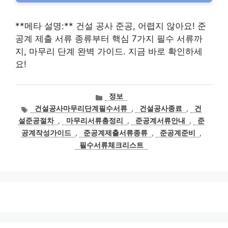
**메타 설명:** 건설 공사 준공, 어렵지 않아요! 준
공계 제출 서류 종류부터 핵심 7가지 필수 서류까
지, 마무리 단계 완벽 가이드. 지금 바로 확인하세
요!
카
정보
테
태
건설공사마무리단계필수서류
,
건설공사종료
,
건
고
그
설준공절차
,
마무리서류총정리
,
준공계서류안내
,
준
리
공계작성가이드
,
준공계제출서류종류
,
준공계준비
,
필수서류체크리스트