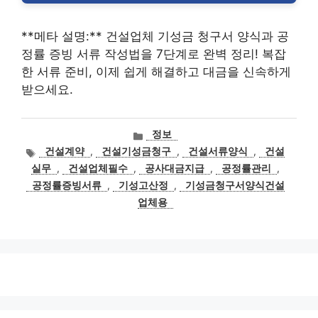
**메타 설명:** 건설업체 기성금 청구서 양식과 공
정률 증빙 서류 작성법을 7단계로 완벽 정리! 복잡
한 서류 준비, 이제 쉽게 해결하고 대금을 신속하게
받으세요.
카
정보
테
태
건설계약
,
건설기성금청구
,
건설서류양식
,
건설
고
그
실무
,
건설업체필수
,
공사대금지급
,
공정률관리
,
리
공정률증빙서류
,
기성고산정
,
기성금청구서양식건설
업체용