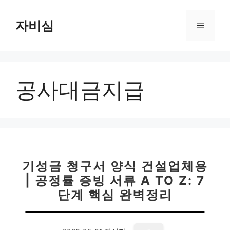
컨
텐
자비심
메
츠
로
뉴
건
너
공사대금지급
뛰
기
기성금 청구서 양식 건설업체용
| 공정률 증빙 서류 A TO Z: 7
단계 핵심 완벽정리