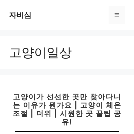
컨
텐
자비심
메
츠
로
뉴
건
너
고양이일상
뛰
기
고양이가 선선한 곳만 찾아다니
는 이유가 뭔가요 | 고양이 체온
조절 | 더위 | 시원한 곳 꿀팁 공
유!