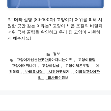
## 메타 설명 (80-100자) 고양이가 더위를 피해 시
원한 곳만 찾는 이유는? 고양이 체온 조절의 비밀과
더위 극복 꿀팁을 확인하고 우리 집 고양이 시원하
게 해주세요!
카
정보
테
태
고양이가선선한곳만찾아다니는이유
,
고양이꿀팁
,
고
그
고양이더위나기
,
고양이일상
,
고양이체온조절
,
더
리
위탈출
,
반려묘사랑
,
시원한곳찾기
,
여름철고양이관
리
,
집사필수정보