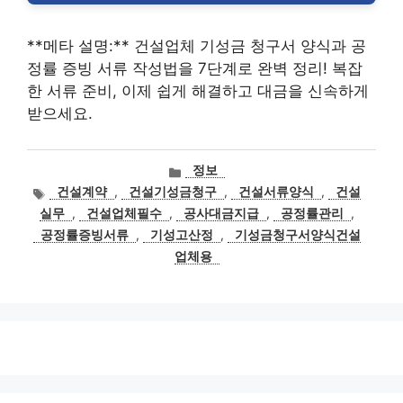
**메타 설명:** 건설업체 기성금 청구서 양식과 공
정률 증빙 서류 작성법을 7단계로 완벽 정리! 복잡
한 서류 준비, 이제 쉽게 해결하고 대금을 신속하게
받으세요.
카
정보
테
태
건설계약
,
건설기성금청구
,
건설서류양식
,
건설
고
그
실무
,
건설업체필수
,
공사대금지급
,
공정률관리
,
리
공정률증빙서류
,
기성고산정
,
기성금청구서양식건설
업체용