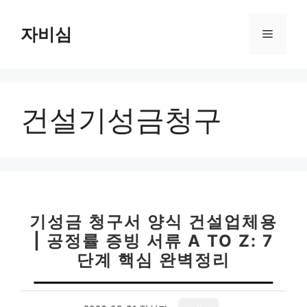
컨
텐
자비심
메
츠
로
뉴
건
너
건설기성금청구
뛰
기
기성금 청구서 양식 건설업체용
| 공정률 증빙 서류 A TO Z: 7
단계 핵심 완벽정리