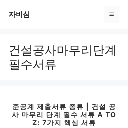
컨
텐
자비심
메
츠
로
뉴
건
너
건설공사마무리단계
뛰
기
필수서류
준공계 제출서류 종류 | 건설 공
사 마무리 단계 필수 서류 A TO
Z: 7가지 핵심 서류