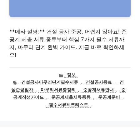
**메타 설명:** 건설 공사 준공, 어렵지 않아요! 준
공계 제출 서류 종류부터 핵심 7가지 필수 서류까
지, 마무리 단계 완벽 가이드. 지금 바로 확인하세
요!
카
정보
테
태
건설공사마무리단계필수서류
,
건설공사종료
,
건
고
그
설준공절차
,
마무리서류총정리
,
준공계서류안내
,
준
리
공계작성가이드
,
준공계제출서류종류
,
준공계준비
,
필수서류체크리스트