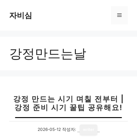
컨
텐
자비심
메
츠
로
뉴
건
너
강정만드는날
뛰
기
강정 만드는 시기 며칠 전부터 |
강정 준비 시기 꿀팁 공유해요!
2026-05-12
작성자:
writer