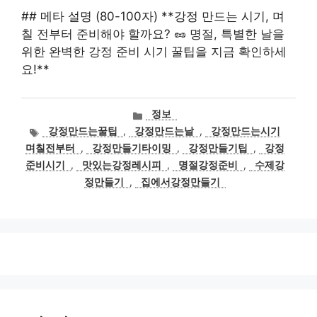
## 메타 설명 (80-100자) **강정 만드는 시기, 며
칠 전부터 준비해야 할까요? 🥜 명절, 특별한 날을
위한 완벽한 강정 준비 시기 꿀팁을 지금 확인하세
요!**
카
정보
테
태
강정만드는꿀팁
,
강정만드는날
,
강정만드는시기
고
그
며칠전부터
,
강정만들기타이밍
,
강정만들기팁
,
강정
리
준비시기
,
맛있는강정레시피
,
명절강정준비
,
수제강
정만들기
,
집에서강정만들기