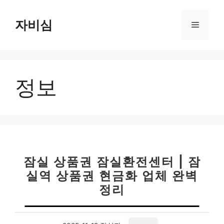
컨
텐
자비심
메
츠
로
뉴
건
너
정보
뛰
기
잠실 상품권 잠실환전센터 | 잠
실역 상품권 현금화 업체 완벽
정리