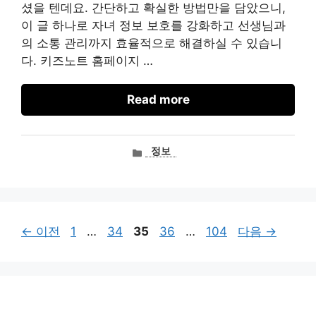
셨을 텐데요. 간단하고 확실한 방법만을 담았으니,
이 글 하나로 자녀 정보 보호를 강화하고 선생님과
의 소통 관리까지 효율적으로 해결하실 수 있습니
다. 키즈노트 홈페이지 …
Read more
카
정보
테
고
리
페
페
페
페
페
←
이전
1
…
34
35
36
…
104
다음
→
이
이
이
이
이
지
지
지
지
지