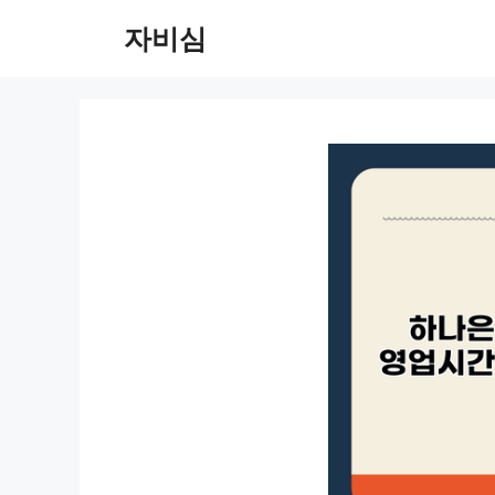
컨
자비심
텐
츠
로
건
너
뛰
기