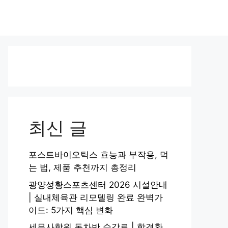
최신 글
포스트바이오틱스 효능과 부작용, 먹
는 법, 제품 추천까지 총정리
광양성황스포츠센터 2026 시설안내
| 실내체육관 리모델링 완료 완벽가
이드: 5가지 핵심 변화
세무사학원 동차반 수강료 | 합격환