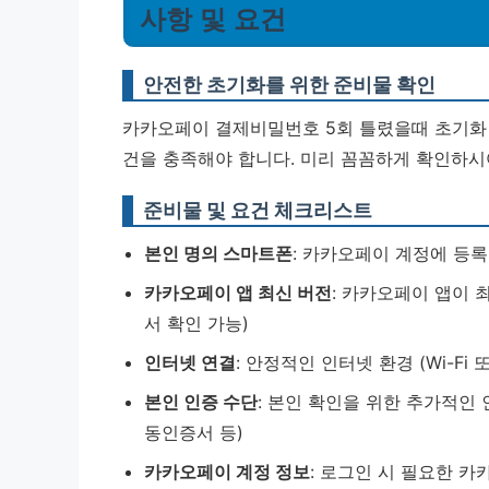
사항 및 요건
안전한 초기화를 위한 준비물 확인
카카오페이 결제비밀번호 5회 틀렸을때 초기화
건을 충족해야 합니다. 미리 꼼꼼하게 확인하시
준비물 및 요건 체크리스트
본인 명의 스마트폰
: 카카오페이 계정에 등
카카오페이 앱 최신 버전
: 카카오페이 앱이 
서 확인 가능)
인터넷 연결
: 안정적인 인터넷 환경 (Wi-Fi 
본인 인증 수단
: 본인 확인을 위한 추가적인 
동인증서 등)
카카오페이 계정 정보
: 로그인 시 필요한 카