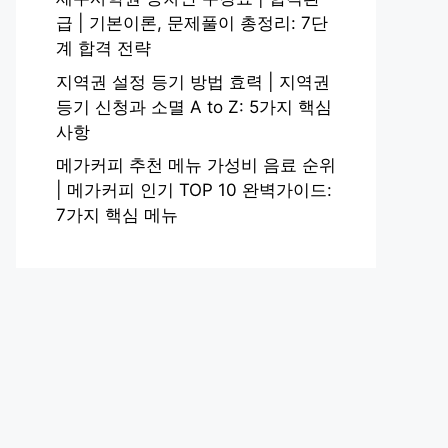
급 | 기본이론, 문제풀이 총정리: 7단
계 합격 전략
지역권 설정 등기 방법 효력 | 지역권
등기 신청과 소멸 A to Z: 5가지 핵심
사항
메가커피 추천 메뉴 가성비 음료 순위
| 메가커피 인기 TOP 10 완벽가이드:
7가지 핵심 메뉴