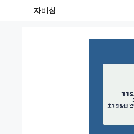
컨
자비심
텐
츠
로
건
너
뛰
기