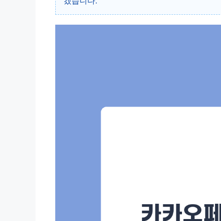
겠습니다.