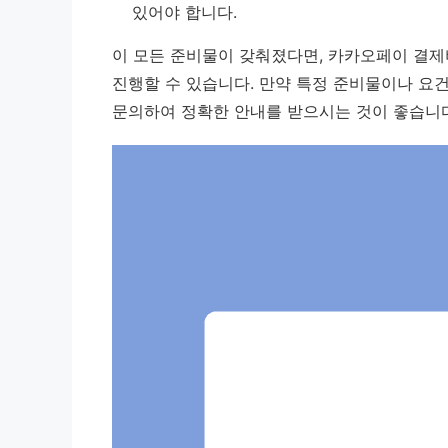
있어야 합니다.
이 모든 준비물이 갖춰졌다면,
카카오페이 결제
진행할 수 있습니다. 만약 특정 준비물이나 요
문의하여 정확한 안내를 받으시는 것이 좋습니다