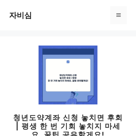
컨
텐
자비심
메
츠
로
뉴
건
너
뛰
기
청년도약계좌 신청 놓치면 후회
| 평생 한 번 기회 놓치지 마세
요, 꿀팁 공유할게요!