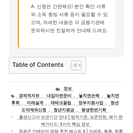
A. 신청은 간편해요! 본인 확인 서류
와 소득 증빙 서류 등이 필요할 수 있
으며, 자세한 내용은 각 금융기관에
문의하시면 친절하게 안내해 드려요.
Table of Contents
카
정보
테
태
경제적자유
,
내집마련준비
,
놓치면손해
,
놓치면
고
그
후회
,
미래설계
,
재테크꿀팁
,
정부지원사업
,
청년
리
도약계좌신청
,
청년지원금
,
평생한번기회
출생신고서 보관기간 안내 | 법적기준, 보존연한, 폐기 완
벽가이드: 5가지 핵심 정보
영광군 인테리어 업체 추천 베스트 5 | 아파트, 복층, 원룸