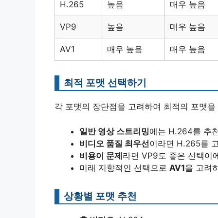
H.265
높음
매우 높음
VP9
높음
매우 높음
AV1
매우 높음
매우 높음
최적 포맷 선택하기
각 포맷의 장단점을 고려하여 최적의 포맷을 
일반 영상 스트리밍
에는 H.264를 추
비디오 품질 최우선
이라면 H.265를
비용이 문제
라면 VP9도 좋은 선택이
미래 지향적인 선택으로
AV1
을 고려
상황별 포맷 추천