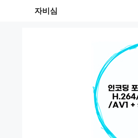
컨
자비심
텐
츠
로
건
너
뛰
기