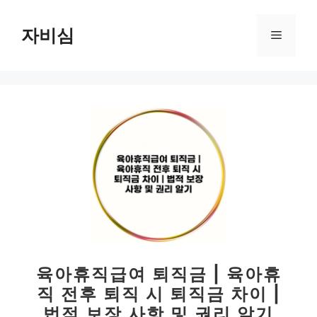
컨
텐
자비심
메
츠
로
뉴
건
너
뛰
기
육아휴직급여 퇴직금 | 육아휴
직 전후 퇴직 시 퇴직금 차이 |
법적 보장 사항 및 권리 알기