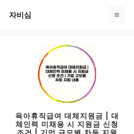
컨
텐
자비심
메
츠
로
뉴
건
너
뛰
기
육아휴직급여 대체지원금 | 대
체인력 미채용 시 지원금 신청
조건 | 기업 규모별 차등 지원