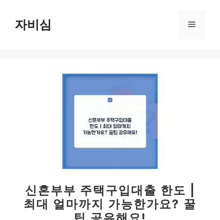
컨
텐
자비심
메
츠
로
뉴
건
너
뛰
기
신혼부부 주택구입대출 한도 |
최대 얼마까지 가능한가요? 꿀
팁 공유해요!