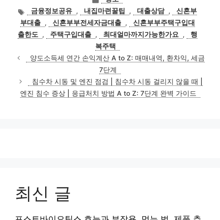
테
태
금융정보공유
,
내집마련꿀팁
,
대출상담
,
신혼부
고
그
부대출
,
신혼부부전세자금대출
,
신혼부부주택구입대
리
출한도
,
주택구입대출
,
최대얼마까지가능한가요
,
행
복주택
양도소득세 연간 손익계산 A to Z: 매매내역, 환차익, 세금
7단계
침수차 시동 및 엔진 점검 | 침수차 시동 걸리지 않을 때 |
엔진 침수 증상 | 응급처치 방법 A to Z: 7단계 완벽 가이드
최신 글
포스트바이오틱스 효능과 부작용, 먹는 법, 제품 추