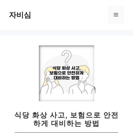
컨
텐
자비심
메
츠
로
뉴
건
너
뛰
기
식당 화상 사고, 보험으로 안전
하게 대비하는 방법