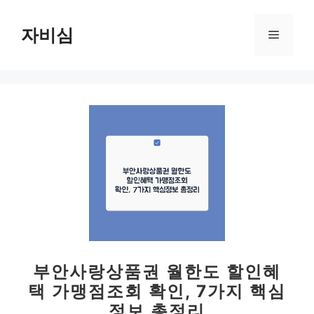
컨
텐
자비심
메
츠
로
뉴
건
너
뛰
기
부안사랑상품권 월한도 할인혜
택 가맹점조회 확인, 7가지 핵심
정보 총정리