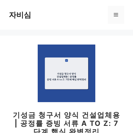
컨
텐
자비심
메
츠
로
뉴
건
너
뛰
기
기성금 청구서 양식 건설업체용
| 공정률 증빙 서류 A TO Z: 7
단계 핵심 완벽정리