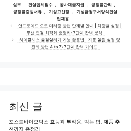
고
그
실무
,
건설업체필수
,
공사대금지급
,
공정률관리
,
리
공정률증빙서류
,
기성고산정
,
기성금청구서양식건설
업체용
안드로이드 오토 미러링 방법 단계별 안내 | 차량별 설정 |
무선 연결 최적화 총정리: 7단계 완벽 분석
하이클래스 출결알리기 기능 활용법 | 자동 알림 설정 및
관리 방법 A to Z: 7단계 완벽 가이드
최신 글
포스트바이오틱스 효능과 부작용, 먹는 법, 제품 추
천까지 총정리